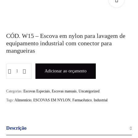
CÓD. W15 – Escova em nylon para lavagem de
equipamento industrial com conector para
mangueiras
Adicionar ao orçamento
A
Categorias:
Escovas Especiais
,
Escovas manuais
,
Uncategorized
l
Tags:
Alimentício
,
ESCOVAS EM NYLON
,
Farmacêutico
,
Industrial
t
e
r
Descrição
n