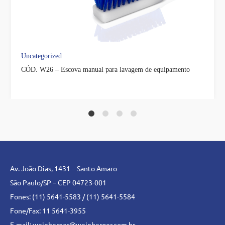
Uncategorized
CÓD. W26 – Escova manual para lavagem de equipamento
1
2
3
4
Av. João Dias, 1431 – Santo Amaro
São Paulo/SP – CEP 04723-001
Fones: (11) 5641-5583 / (11) 5641-5584
Fone/Fax: 11 5641-3955
E-mail:
weinberger@weinberger.com.br