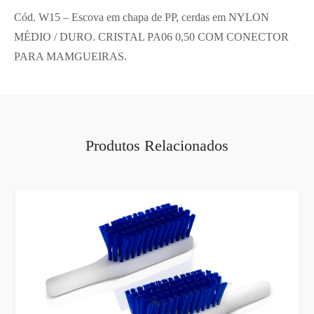
a
Cód. W15 – Escova em chapa de PP, cerdas em NYLON
t
MÉDIO / DURO. CRISTAL PA06 0,50 COM CONECTOR
i
PARA MAMGUEIRAS.
v
e
:
Produtos Relacionados