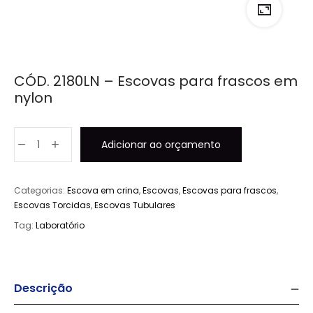
CÓD. 2180LN – Escovas para frascos em
nylon
Adicionar ao orçamento
A
Categorias:
Escova em crina
,
Escovas
,
Escovas para frascos
,
l
Escovas Torcidas
,
Escovas Tubulares
t
Tag:
Laboratório
e
r
n
Descrição
a