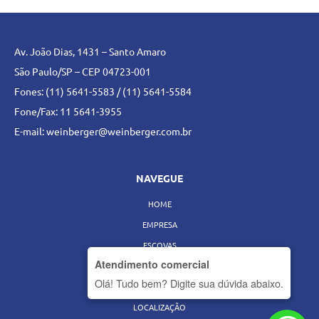
Av. João Dias, 1431 – Santo Amaro
São Paulo/SP – CEP 04723-001
Fones: (11) 5641-5583 / (11) 5641-5584
Fone/Fax: 11 5641-3955
E-mail:
weinberger@weinberger.com.br
NAVEGUE
HOME
EMPRESA
ESCOVAS
Atendimento comercial
SERVIÇOS
Olá! Tudo bem? Digite sua dúvida abaixo.
BLOG
LOCALIZAÇÃO