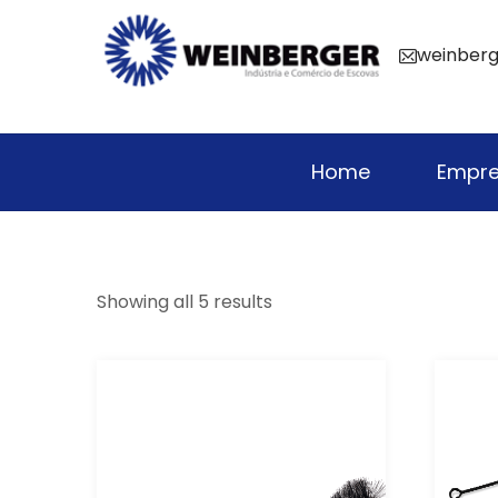
weinber
Home
Empr
Showing all 5 results