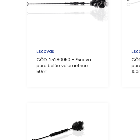
Escovas
Esc
CÓD. 25280050 – Escova
CÓD
para balão volumétrico
par
50ml
100