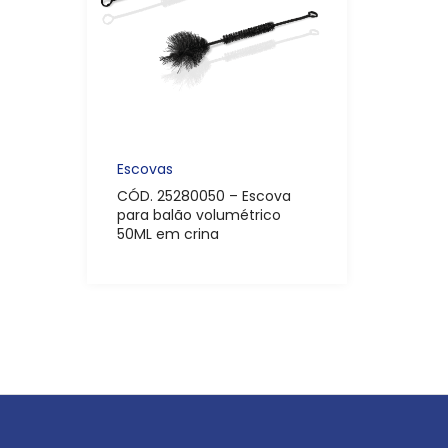
Escovas
CÓD. 25280050 – Escova
para balão volumétrico
50ML em crina