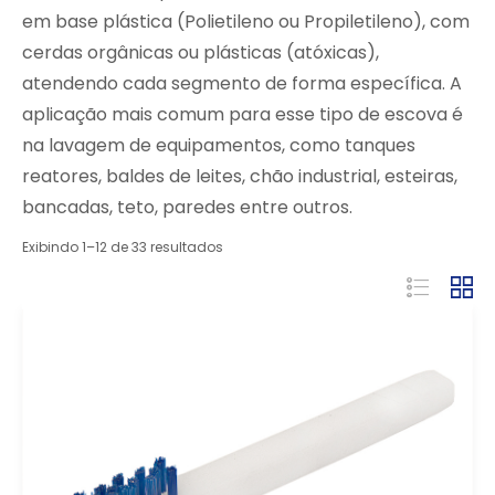
em base plástica (Polietileno ou Propiletileno), com
cerdas orgânicas ou plásticas (atóxicas),
atendendo cada segmento de forma específica. A
aplicação mais comum para esse tipo de escova é
na lavagem de equipamentos, como tanques
reatores, baldes de leites, chão industrial, esteiras,
bancadas, teto, paredes entre outros.
Exibindo 1–12 de 33 resultados