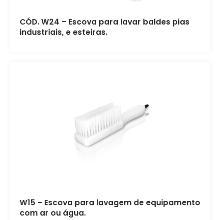
CÓD. W24 – Escova para lavar baldes pias
industriais, e esteiras.
W15 – Escova para lavagem de equipamento
com ar ou água.