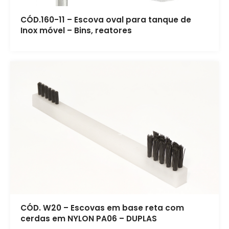
CÓD.160-11 – Escova oval para tanque de
Inox móvel – Bins, reatores
CÓD. W20 – Escovas em base reta com
cerdas em NYLON PA06 – DUPLAS