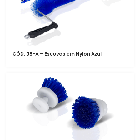
CÓD. 05-A – Escovas em Nylon Azul