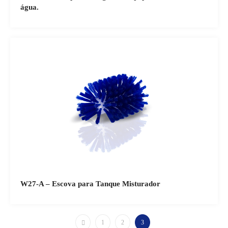
água.
W27-A – Escova para Tanque Misturador
1
2
3