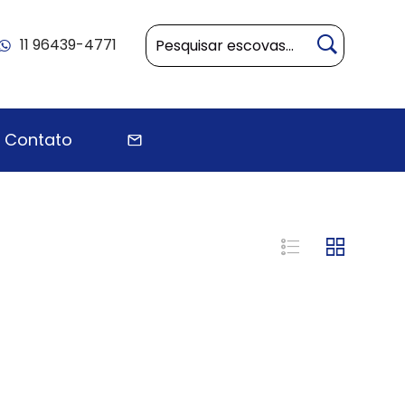
11 96439-4771
Contato