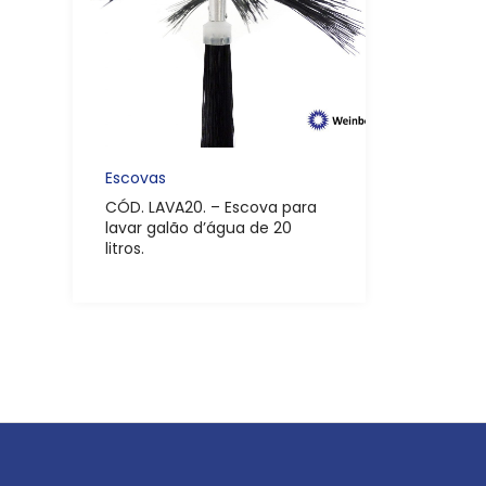
Escovas
CÓD. LAVA20. – Escova para
lavar galão d’água de 20
litros.