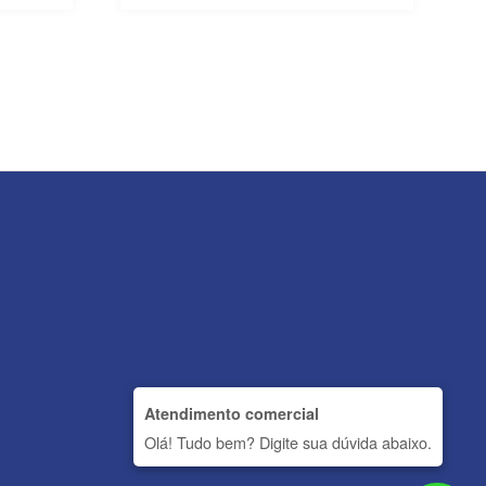
Atendimento comercial
Olá! Tudo bem? Digite sua dúvida abaixo.