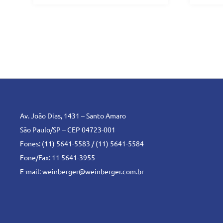
Av. João Dias, 1431 – Santo Amaro
São Paulo/SP – CEP 04723-001
Fones: (11) 5641-5583 / (11) 5641-5584
Fone/Fax: 11 5641-3955
E-mail:
weinberger@weinberger.com.br