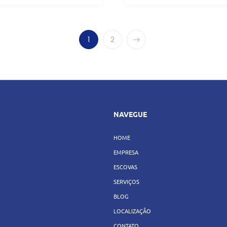
1
2
NAVEGUE
HOME
EMPRESA
ESCOVAS
SERVIÇOS
BLOG
LOCALIZAÇÃO
CONTATO